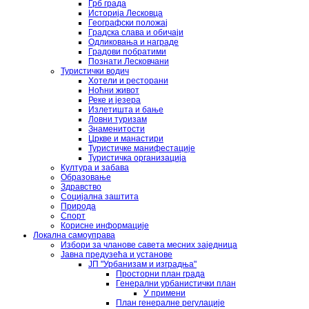
Грб града
Историја Лесковца
Географски положај
Градска слава и обичаји
Одликовања и награде
Градови побратими
Познати Лесковчани
Туристички водич
Хотели и ресторани
Ноћни живот
Реке и језера
Излетишта и бање
Ловни туризам
Знаменитости
Цркве и манастири
Туристичке манифестације
Туристичка организација
Култура и забава
Образовање
Здравство
Социјална заштита
Природа
Спорт
Корисне информације
Локална самоуправа
Избори за чланове савета месних заједница
Јавна предузећа и установе
ЈП "Урбанизам и изградња"
Просторни план града
Генерални урбанистички план
У примени
План генералне регулације