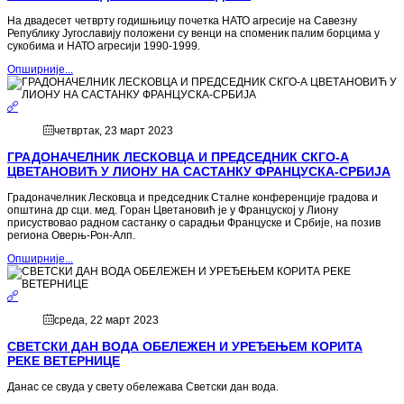
На двадесет четврту годишњицу почетка НАТО агресије на Савезну
Републику Југославију положени су венци на споменик палим борцима у
сукобима и НАТО агресији 1990-1999.
Опширније...
четвртак, 23 март 2023
ГРАДОНАЧЕЛНИК ЛЕСКОВЦА И ПРЕДСЕДНИК СКГО-А
ЦВЕТАНОВИЋ У ЛИОНУ НА САСТАНКУ ФРАНЦУСКА-СРБИЈА
Градоначелник Лесковца и председник Сталне конференције градова и
општина др сци. мед. Горан Цветановић је у Француској у Лиону
присуствовао радном састанку о сарадњи Француске и Србије, на позив
региона Оверњ-Рон-Алп.
Опширније...
среда, 22 март 2023
СВЕТСКИ ДАН ВОДА ОБЕЛЕЖЕН И УРЕЂЕЊЕМ КОРИТА
РЕКЕ ВЕТЕРНИЦЕ
Данас се свуда у свету обележава Светски дан вода.