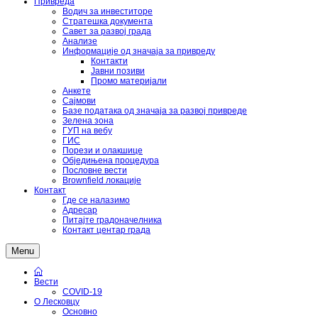
Привреда
Водич за инвеститоре
Стратешка документа
Савет за развој града
Анализе
Информације од значаја за привреду
Контакти
Јавни позиви
Промо материјали
Анкете
Сајмови
Базе података од значаја за развој привреде
Зелена зона
ГУП на вебу
ГИС
Порези и олакшице
Обједињена процедура
Пословне вести
Brownfield локације
Контакт
Где се налазимо
Адресар
Питајте градоначелника
Контакт центар града
Menu
Вести
COVID-19
О Лесковцу
Основно