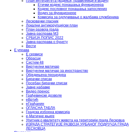
План интегритета (кодекси, правилници и водич)
Етички кодекс понашања функционера
Кодекс пословног понашања запослених
Водич за функционере
Комисија за одлучивање о жалбама службеника
Лесковачки гласник
Локални антикорупцијски план
План развоја града
Јавна расправа МЗ
СРБИЈА ПОПИС 2022
Јавна расправа о буџету
Вести
Е управа
Е сервиси
Обрасци
Систем 48
Виртуелни матичар
Виртуелни матичар за иностранство
Обједињена процедура
Бирачки списак
Посебан бирачки списак
Јавне набавке
Видео пренос
Грађевинске дозволе
еВртић
еГрађанин
ОГЛАСНА ТАБЛА
Градска изборна комисија
е-Матичне књиге
Упитник о квалитету живота на територији града Лесковца
ИЗРАДА СТРАТЕГИЈЕ РАЗВОЈА УРБАНОГ ПОДРУЧЈА ГРАДА
ЛЕСКОВЦА