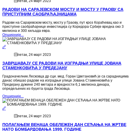
петак, 24 март 2023
РАДОВИ НА САРАЈЕВСКОМ МОСТУ И МОСТУ У ГРАОВУ СА
ПРИСТУПНИМ САОБРАЋАЈНИЦАМА
Радови на Сарајевском мосту, мосту у Граову, пут кроз Кораћевац као и
приступне саобраћајнице инвестиција су Коридора Србије вредна око 3
милиона и 300 хиљада евра.
Опширније...
петак, 24 март 2023
ЗАВРШАВАЈУ СЕ РАДОВИ НА ИЗГРАДЊИ УЛИЦЕ ЈОВАНА
СТАМЕНКОВИЋА У ПРЕДЕЈАНУ
Градоначелник Лесковца др сци. мед. Горан Цветановић је са сарадницима
данас обишао радове на изградњи улице Јована Стаменковића у
Предејану дужине 240 метара и вредности 6,1 милиона динара,
опредељених из буџета града Лесковца.
Опширније...
петак, 24 март 2023
ПОЛАГАЊЕМ ВЕНАЦА ОБЕЛЕЖЕН ДАН СЕЋАЊА НА ЖРТВЕ
НАТО БОМБАРДОВАЊА 1999. ГОДИНЕ