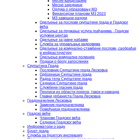
Месне канцеларије
Месне заједнице
Одлука о образовању МЗ
Финансијски планови МЗ 2023
МЗ завршни рачуни
Одељење за послове скупштине града и Градског
већа
Одељење за пружање услуга грађанима - Градски
услужни центар
Одељење за јавне набавке
Служба за управљање кадровима
Одељење за комунално-стамбене послове, саобраћај
и инфраструктуру
Одељење комуналне полиције
Подаци о броју запослених
Скупштина Града
Пословник Скупштине града Лесковца
Одборници Скупштине града
Радна тела Скупштине града
Седнице Скупштине града
Службени гласник града
Прописи из области пореза, такси и накнада
Главни урбаниста Града Лесковца
Градоначелник Лесковца
Заменик градоначелника
Помоћници градоначелника
Градско веће
Чланови Градског већа
Седнице Градског већа
Информатори о раду
Буџет града
Служба за буџетску инспекцију