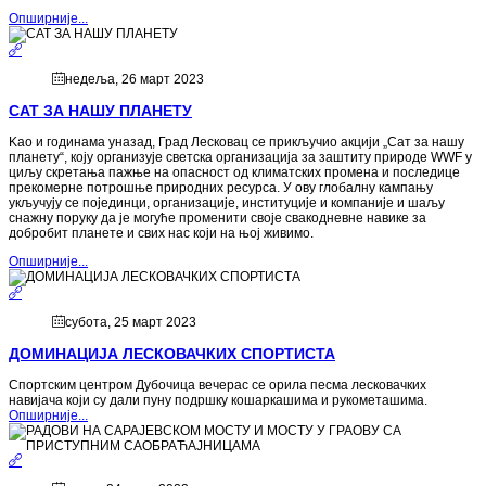
Опширније...
недеља, 26 март 2023
САТ ЗА НАШУ ПЛАНЕТУ
Kao и годинама уназад, Град Лесковац се прикључио акцији „Сат за нашу
планету“, коју организује светска организација за заштиту природе WWF у
циљу скретања пажње на опасност од климатских промена и последице
прекомерне потрошње природних ресурса. У ову глобалну кампању
укључују се појединци, организације, институције и компаније и шаљу
снажну поруку да је могуће променити своје свакодневне навике за
добробит планете и свих нас који на њој живимо.
Опширније...
субота, 25 март 2023
ДОМИНАЦИЈА ЛЕСКОВАЧКИХ СПОРТИСТА
Спортским центром Дубочица вечерас се орила песма лесковачких
навијача који су дали пуну подршку кошаркашима и рукометашима.
Опширније...