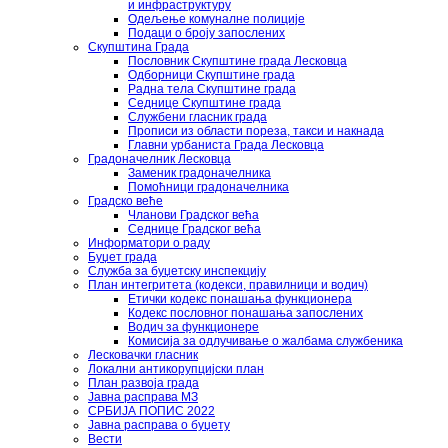
и инфраструктуру
Одељење комуналне полиције
Подаци о броју запослених
Скупштина Града
Пословник Скупштине града Лесковца
Одборници Скупштине града
Радна тела Скупштине града
Седнице Скупштине града
Службени гласник града
Прописи из области пореза, такси и накнада
Главни урбаниста Града Лесковца
Градоначелник Лесковца
Заменик градоначелника
Помоћници градоначелника
Градско веће
Чланови Градског већа
Седнице Градског већа
Информатори о раду
Буџет града
Служба за буџетску инспекцију
План интегритета (кодекси, правилници и водич)
Етички кодекс понашања функционера
Кодекс пословног понашања запослених
Водич за функционере
Комисија за одлучивање о жалбама службеника
Лесковачки гласник
Локални антикорупцијски план
План развоја града
Јавна расправа МЗ
СРБИЈА ПОПИС 2022
Јавна расправа о буџету
Вести