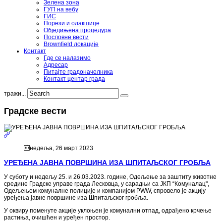
Зелена зона
ГУП на вебу
ГИС
Порези и олакшице
Обједињена процедура
Пословне вести
Brownfield локације
Контакт
Где се налазимо
Адресар
Питајте градоначелника
Контакт центар града
тражи...
Градске вести
недеља, 26 март 2023
УРЕЂЕНА ЈАВНА ПОВРШИНА ИЗА ШПИТАЉСКОГ ГРОБЉА
У суботу и недељу 25. и 26.03.2023. године, Одељење за заштиту животне
средине Градске управе града Лесковца, у сарадњи са ЈКП “Комуналац",
Одељењем комуналне полиције и компанијом PWW, спровело је акцију
уређења јавне површине иза Шпитаљског гробља.
У оквиру поменуте акције уклоњен је комунални отпад, одрађено крчење
растиња, очишћен и уређен простор.