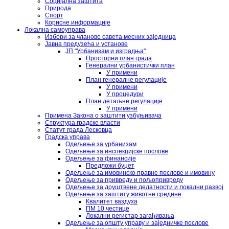
Социјална заштита
Природа
Спорт
Корисне информације
Локална самоуправа
Избори за чланове савета месних заједница
Јавна предузећа и установе
ЈП "Урбанизам и изградња"
Просторни план града
Генерални урбанистички план
У примени
План генералне регулације
У примени
У процедури
План детаљне регулације
У примени
Примена Закона о заштити узбуњивача
Структура градске власти
Статут града Лесковца
Градска управа
Одељење за урбанизам
Одељење за инспекцијске послове
Одељење за финансије
Предложи буџет
Одељење за имовинско правне послове и имовину
Одељење за привреду и пољопривреду
Одељење за друштвене делатности и локални развој
Одељење за заштиту животне средине
Квалитет ваздуха
ПМ 10 честице
Локални регистар загађивања
Одељење за општу управу и заједничке послове