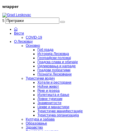
wrapper
5
Вести
COVID-19
О Лесковцу
Основно
Грб града
Историја Лесковца
Географски положај
Градска слава и обичаји
Одликовања и награде
Градови побратими
Познати Лесковчани
Туристички водич
Хотели и ресторани
Ноћни живот
Реке и језера
Излетишта и бање
Ловни туризам
Знаменитости
Цркве и манастири
Туристичке манифестације
Туристичка организација
Култура и забава
Образовање
Здравство