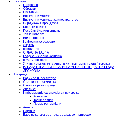
Е управа
Е сервиси
Обрасци
Систем 48
Виртуелни матичар
Виртуелни матичар за иностранство
Обједињена процедура
Бирачки списак
Посебан бирачки списак
Јавне набавке
Видео пренос
Грађевинске дозволе
еВртић
еГрађанин
ОГЛАСНА ТАБЛА
Градска изборна комисија
е-Матичне књиге
Упитник о квалитету живота на територији града Лесковца
ИЗРАДА СТРАТЕГИЈЕ РАЗВОЈА УРБАНОГ ПОДРУЧЈА ГРАДА
ЛЕСКОВЦА
Привреда
Водич за инвеститоре
Стратешка документа
Савет за развој града
Анализе
Информације од значаја за привреду
Контакти
Јавни позиви
Промо материјали
Анкете
Сајмови
Базе података од значаја за развој привреде