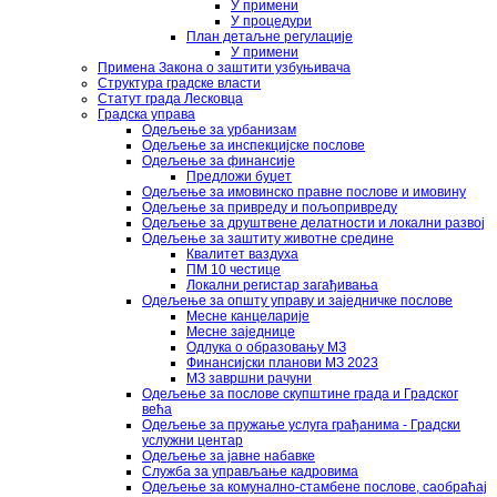
У примени
У процедури
План детаљне регулације
У примени
Примена Закона о заштити узбуњивача
Структура градске власти
Статут града Лесковца
Градска управа
Одељење за урбанизам
Одељење за инспекцијске послове
Одељење за финансије
Предложи буџет
Одељење за имовинско правне послове и имовину
Одељење за привреду и пољопривреду
Одељење за друштвене делатности и локални развој
Одељење за заштиту животне средине
Квалитет ваздуха
ПМ 10 честице
Локални регистар загађивања
Одељење за општу управу и заједничке послове
Месне канцеларије
Месне заједнице
Одлука о образовању МЗ
Финансијски планови МЗ 2023
МЗ завршни рачуни
Одељење за послове скупштине града и Градског
већа
Одељење за пружање услуга грађанима - Градски
услужни центар
Одељење за јавне набавке
Служба за управљање кадровима
Одељење за комунално-стамбене послове, саобраћај