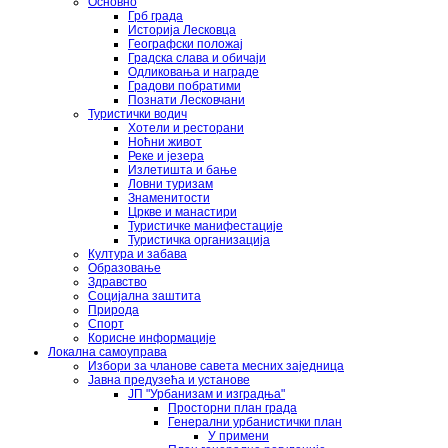
Основно
Грб града
Историја Лесковца
Географски положај
Градска слава и обичаји
Одликовања и награде
Градови побратими
Познати Лесковчани
Туристички водич
Хотели и ресторани
Ноћни живот
Реке и језера
Излетишта и бање
Ловни туризам
Знаменитости
Цркве и манастири
Туристичке манифестације
Туристичка организација
Култура и забава
Образовање
Здравство
Социјална заштита
Природа
Спорт
Корисне информације
Локална самоуправа
Избори за чланове савета месних заједница
Јавна предузећа и установе
ЈП "Урбанизам и изградња"
Просторни план града
Генерални урбанистички план
У примени