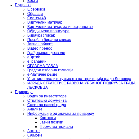
Вести
Е управа
Е сервиси
Обрасци
Систем 48
Виртуелни матичар
Виртуелни матичар за иностранство
Обједињена процедура
Бирачки списак
Посебан бирачки списак
Јавне набавке
Видео пренос
Грађевинске дозволе
еВртић
еГрађанин
ОГЛАСНА ТАБЛА
Градска изборна комисија
е-Матичне књиге
Упитник о квалитету живота на територији града Лесковца
ИЗРАДА СТРАТЕГИЈЕ РАЗВОЈА УРБАНОГ ПОДРУЧЈА ГРАДА
ЛЕСКОВЦА
Привреда
Водич за инвеститоре
Стратешка документа
Савет за развој града
Анализе
Информације од значаја за привреду
Контакти
Јавни позиви
Промо материјали
Анкете
Сајмови