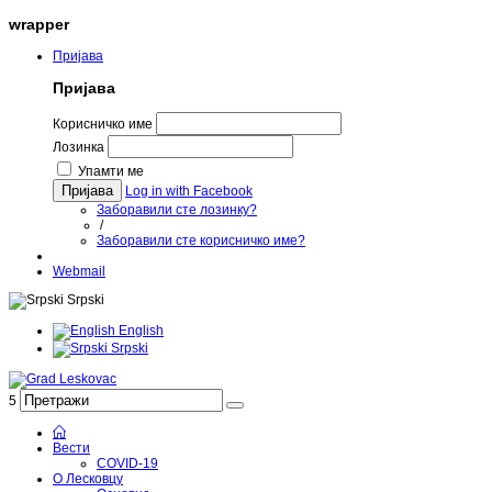
wrapper
Пријава
Пријава
Корисничко име
Лозинка
Упамти ме
Пријава
Log in with Facebook
Заборавили сте лозинку?
/
Заборавили сте корисничко име?
Webmail
Srpski
English
Srpski
5
Вести
COVID-19
О Лесковцу