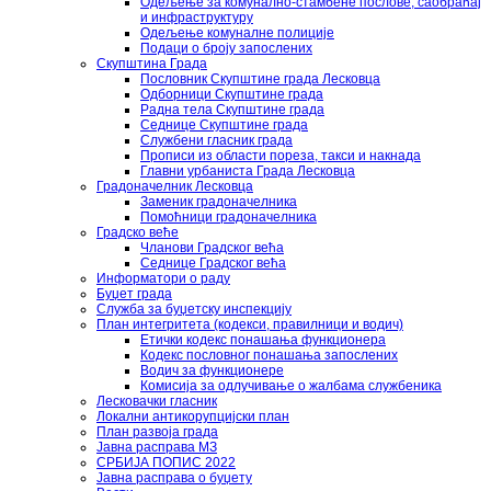
Одељење за комунално-стамбене послове, саобраћај
и инфраструктуру
Одељење комуналне полиције
Подаци о броју запослених
Скупштина Града
Пословник Скупштине града Лесковца
Одборници Скупштине града
Радна тела Скупштине града
Седнице Скупштине града
Службени гласник града
Прописи из области пореза, такси и накнада
Главни урбаниста Града Лесковца
Градоначелник Лесковца
Заменик градоначелника
Помоћници градоначелника
Градско веће
Чланови Градског већа
Седнице Градског већа
Информатори о раду
Буџет града
Служба за буџетску инспекцију
План интегритета (кодекси, правилници и водич)
Етички кодекс понашања функционера
Кодекс пословног понашања запослених
Водич за функционере
Комисија за одлучивање о жалбама службеника
Лесковачки гласник
Локални антикорупцијски план
План развоја града
Јавна расправа МЗ
СРБИЈА ПОПИС 2022
Јавна расправа о буџету