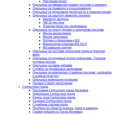
Предложи буџет
Одељење за имовинско правне послове и имовину
Одељење за привреду и пољопривреду
Одељење за друштвене делатности и локални развој
Одељење за заштиту животне средине
Квалитет ваздуха
ПМ 10 честице
Локални регистар загађивања
Одељење за општу управу и заједничке послове
Месне канцеларије
Месне заједнице
Одлука о образовању МЗ
Финансијски планови МЗ 2023
МЗ завршни рачуни
Одељење за послове скупштине града и Градског
већа
Одељење за пружање услуга грађанима - Градски
услужни центар
Одељење за јавне набавке
Служба за управљање кадровима
Одељење за комунално-стамбене послове, саобраћај
и инфраструктуру
Одељење комуналне полиције
Подаци о броју запослених
Скупштина Града
Пословник Скупштине града Лесковца
Одборници Скупштине града
Радна тела Скупштине града
Седнице Скупштине града
Службени гласник града
Прописи из области пореза, такси и накнада
Главни урбаниста Града Лесковца