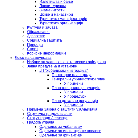
Излетишта и бање
Ловни туризам
Знаменитости
Цркве и манастири
Туристичке манифестације
Туристичка организација
Култура и забава
Образовање
Здравство
Социјална заштита
Природа
Спорт
Корисне информације
Локална самоуправа
Избори за чланове савета месних заједница
Јавна предузећа и установе
ЈП "Урбанизам и изградња"
Просторни план града
Генерални урбанистички план
У примени
План генералне регулације
У примени
У процедури
План детаљне регулације
У примени
Примена Закона о заштити узбуњивача
Структура градске власти
Статут града Лесковца
Градска управа
Одељење за урбанизам
Одељење за инспекцијске послове
Одељење за финансије