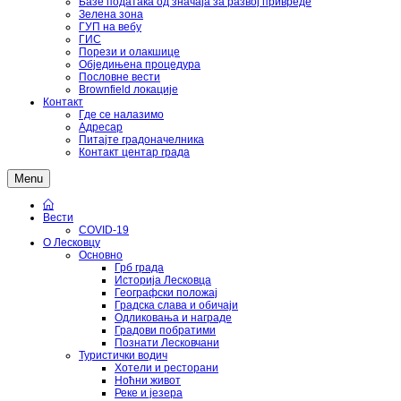
Базе података од значаја за развој привреде
Зелена зона
ГУП на вебу
ГИС
Порези и олакшице
Обједињена процедура
Пословне вести
Brownfield локације
Контакт
Где се налазимо
Адресар
Питајте градоначелника
Контакт центар града
Menu
Вести
COVID-19
О Лесковцу
Основно
Грб града
Историја Лесковца
Географски положај
Градска слава и обичаји
Одликовања и награде
Градови побратими
Познати Лесковчани
Туристички водич
Хотели и ресторани
Ноћни живот
Реке и језера