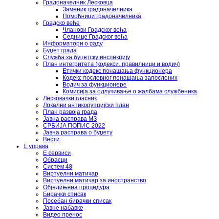
Градоначелник Лесковца
Заменик градоначелника
Помоћници градоначелника
Градско веће
Чланови Градског већа
Седнице Градског већа
Информатори о раду
Буџет града
Служба за буџетску инспекцију
План интегритета (кодекси, правилници и водич)
Етички кодекс понашања функционера
Кодекс пословног понашања запослених
Водич за функционере
Комисија за одлучивање о жалбама службеника
Лесковачки гласник
Локални антикорупцијски план
План развоја града
Јавна расправа МЗ
СРБИЈА ПОПИС 2022
Јавна расправа о буџету
Вести
Е управа
Е сервиси
Обрасци
Систем 48
Виртуелни матичар
Виртуелни матичар за иностранство
Обједињена процедура
Бирачки списак
Посебан бирачки списак
Јавне набавке
Видео пренос