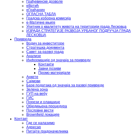
Грађевинске дозволе
еВртић
еГрађанин
ОГЛАСНА ТАБЛА
Градска изборна комисија
е-Матичне књиге
Упитник о квалитету живота на територији града Лесковца
ИЗРАДА СТРАТЕГИЈЕ РАЗВОЈА УРБАНОГ ПОДРУЧЈА ГРАДА
ЛЕСКОВЦА
Привреда
Водич за инвеститоре
Стратешка документа
Савет за развој града
Анализе
Информације од значаја за привреду
Контакти
Јавни позиви
Промо материјали
Анкете
Сајмови
Базе података од значаја за развој привреде
Зелена зона
ГУП на вебу
ГИС
Порези и олакшице
Обједињена процедура
Пословне вести
Brownfield локације
Контакт
Где се налазимо
Адресар
Питајте градоначелника