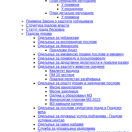
План генералне регулације
У примени
У процедури
План детаљне регулације
У примени
Примена Закона о заштити узбуњивача
Структура градске власти
Статут града Лесковца
Градска управа
Одељење за урбанизам
Одељење за инспекцијске послове
Одељење за финансије
Предложи буџет
Одељење за имовинско правне послове и имовину
Одељење за привреду и пољопривреду
Одељење за друштвене делатности и локални развој
Одељење за заштиту животне средине
Квалитет ваздуха
ПМ 10 честице
Локални регистар загађивања
Одељење за општу управу и заједничке послове
Месне канцеларије
Месне заједнице
Одлука о образовању МЗ
Финансијски планови МЗ 2023
МЗ завршни рачуни
Одељење за послове скупштине града и Градског
већа
Одељење за пружање услуга грађанима - Градски
услужни центар
Одељење за јавне набавке
Служба за управљање кадровима