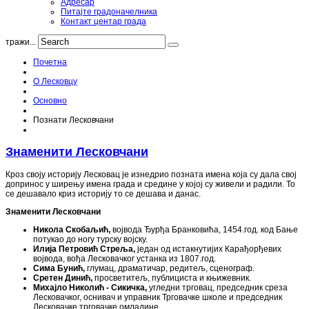
Адресар
Питајте градоначелника
Контакт центар града
тражи...
Почетна
О Лесковцу
Основно
Познати Лесковчани
Знаменити Лесковчани
Кроз своју историју Лесковац је изнедрио позната имена која су дала свој
допринос у ширењу имена града и средине у којој су живели и радили. То
се дешавало криз историју то се дешава и данас.
Знаменити Лесковчани
Никола Скобаљић,
војвода Ђурђа Бранковића, 1454.год. код Бање
потукао до ногу турску војску.
Илија Петровић Стреља,
један од истакнутијих Карађорђевих
војвода, вођа Лесковачког устанка из 1807.год.
Сима Бунић,
глумац, драматичар, редитељ, сценограф.
Сретен Динић,
просветитељ, публициста и књижевник.
Михајло Николић - Сикичка,
угледни трговац, председник среза
Лесковачког, оснивач и управник Трговачке школе и председник
Лесковачке трговачке омладине.