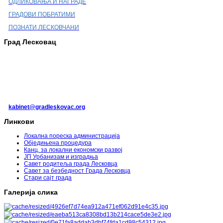
ОДЛИКОВАЊА И НАГРАДЕ
ГРАДОВИ ПОБРАТИМИ
ПОЗНАТИ ЛЕСКОВЧАНИ
Град Лесковац
ГРАД ЛЕСКОВАЦ
Пана Ђукића 9-11
16 000 Лесковац, Србија
016/213-213
kabinet@gradleskovac.org
Линкови
Локална пореска администрација
Обједињена процедура
Канц. за локални економски развој
ЈП Урбанизам и изградња
Савет родитеља града Лесковца
Савет за безбедност Града Лесковца
Стари сајт града
Галерија слика