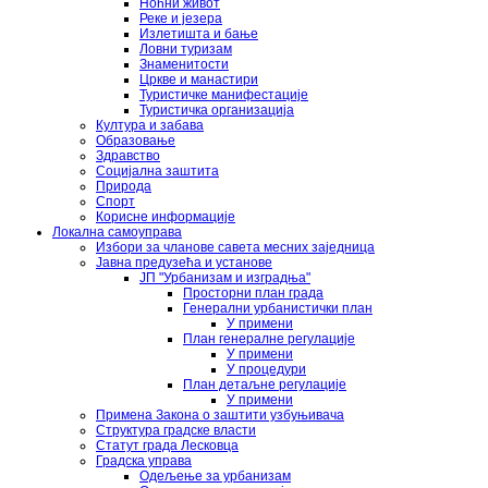
Ноћни живот
Реке и језера
Излетишта и бање
Ловни туризам
Знаменитости
Цркве и манастири
Туристичке манифестације
Туристичка организација
Култура и забава
Образовање
Здравство
Социјална заштита
Природа
Спорт
Корисне информације
Локална самоуправа
Избори за чланове савета месних заједница
Јавна предузећа и установе
ЈП "Урбанизам и изградња"
Просторни план града
Генерални урбанистички план
У примени
План генералне регулације
У примени
У процедури
План детаљне регулације
У примени
Примена Закона о заштити узбуњивача
Структура градске власти
Статут града Лесковца
Градска управа
Одељење за урбанизам