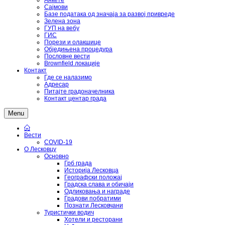
Анкете
Сајмови
Базе података од значаја за развој привреде
Зелена зона
ГУП на вебу
ГИС
Порези и олакшице
Обједињена процедура
Пословне вести
Brownfield локације
Контакт
Где се налазимо
Адресар
Питајте градоначелника
Контакт центар града
Menu
Вести
COVID-19
О Лесковцу
Основно
Грб града
Историја Лесковца
Географски положај
Градска слава и обичаји
Одликовања и награде
Градови побратими
Познати Лесковчани
Туристички водич
Хотели и ресторани