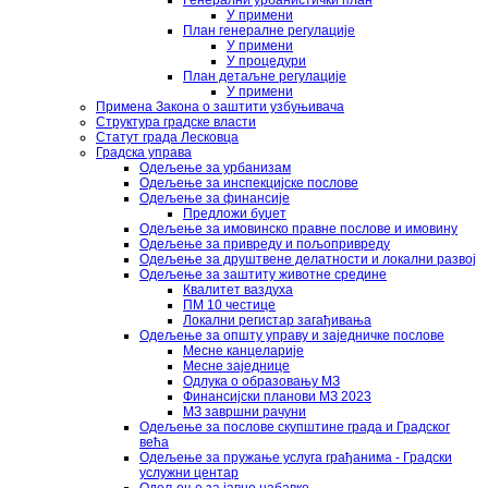
Генерални урбанистички план
У примени
План генералне регулације
У примени
У процедури
План детаљне регулације
У примени
Примена Закона о заштити узбуњивача
Структура градске власти
Статут града Лесковца
Градска управа
Одељење за урбанизам
Одељење за инспекцијске послове
Одељење за финансије
Предложи буџет
Одељење за имовинско правне послове и имовину
Одељење за привреду и пољопривреду
Одељење за друштвене делатности и локални развој
Одељење за заштиту животне средине
Квалитет ваздуха
ПМ 10 честице
Локални регистар загађивања
Одељење за општу управу и заједничке послове
Месне канцеларије
Месне заједнице
Одлука о образовању МЗ
Финансијски планови МЗ 2023
МЗ завршни рачуни
Одељење за послове скупштине града и Градског
већа
Одељење за пружање услуга грађанима - Градски
услужни центар