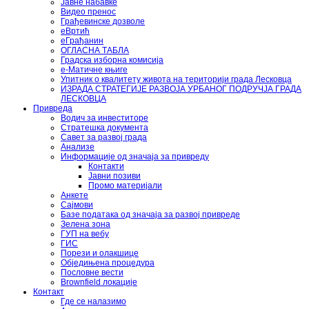
Јавне набавке
Видео пренос
Грађевинске дозволе
еВртић
еГрађанин
ОГЛАСНА ТАБЛА
Градска изборна комисија
е-Матичне књиге
Упитник о квалитету живота на територији града Лесковца
ИЗРАДА СТРАТЕГИЈЕ РАЗВОЈА УРБАНОГ ПОДРУЧЈА ГРАДА
ЛЕСКОВЦА
Привреда
Водич за инвеститоре
Стратешка документа
Савет за развој града
Анализе
Информације од значаја за привреду
Контакти
Јавни позиви
Промо материјали
Анкете
Сајмови
Базе података од значаја за развој привреде
Зелена зона
ГУП на вебу
ГИС
Порези и олакшице
Обједињена процедура
Пословне вести
Brownfield локације
Контакт
Где се налазимо