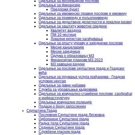
Одељење за инспекцијске послове
Одељење за финансије
Предложи буџет
Одељење за имовинско правне послове и имовину
Одељење за привреду и пољопривреду
Одељење за друштвене делатности и локални развој
Одељење за заштиту животне средине
Квалитет ваздуха
ПМ 10 честице
Локални регистар загађивања
Одељење за општу управу и заједничке послове
Месне канцеларије
Месне заједнице
Одлука о образовању МЗ
Финансијски планови МЗ 2023
МЗ завршни рачуни
Одељење за послове скупштине града и Градског
већа
Одељење за пружање услуга грађанима - Градски
услужни центар
Одељење за јавне набавке
Служба за управљање кадровима
Одељење за комунално-стамбене послове, саобраћај
и инфраструктуру
Одељење комуналне полиције
Подаци о броју запослених
Скупштина Града
Пословник Скупштине града Лесковца
Одборници Скупштине града
Радна тела Скупштине града
Седнице Скупштине града
Службени гласник града