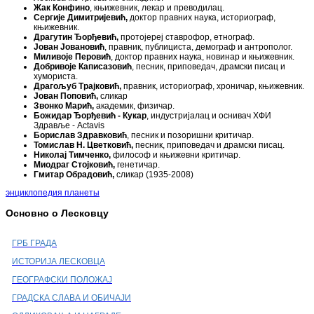
Жак Конфино
, књижевник, лекар и преводилац.
Сергије Димитријевић,
доктор правних наука, историограф,
књижевник.
Драгутин Ђорђевић,
протојереј ставрофор, етнограф.
Јован Јовановић
, правник, публициста, демограф и антрополог.
Миливоје Перовић
, доктор правних наука, новинар и књижевник.
Добривоје Каписазовић
, песник, приповедач, драмски писац и
хумориста.
Драгољуб Трајковић,
правник, историограф, хроничар, књижевник.
Јован Поповић,
сликар
Звонко Марић,
академик, физичар.
Божидар Ђорђевић - Кукар
, индустријалац и оснивач ХФИ
Здравље - Actavis
Борислав Здравковић
, песник и позоришни критичар.
Томислав Н. Цветковић,
песник, приповедач и драмски писац.
Николај Тимченко,
философ и књижевни критичар.
Миодраг Стојковић,
генетичар.
Гмитар Обрадовић,
сликар (1935-2008)
энциклопедия планеты
Основно о Лесковцу
ГРБ ГРАДА
ИСТОРИЈА ЛЕСКОВЦА
ГЕОГРАФСКИ ПОЛОЖАЈ
ГРАДСКА СЛАВА И ОБИЧАЈИ