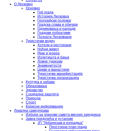
COVID-19
О Лесковцу
Основно
Грб града
Историја Лесковца
Географски положај
Градска слава и обичаји
Одликовања и награде
Градови побратими
Познати Лесковчани
Туристички водич
Хотели и ресторани
Ноћни живот
Реке и језера
Излетишта и бање
Ловни туризам
Знаменитости
Цркве и манастири
Туристичке манифестације
Туристичка организација
Култура и забава
Образовање
Здравство
Социјална заштита
Природа
Спорт
Корисне информације
Локална самоуправа
Избори за чланове савета месних заједница
Јавна предузећа и установе
ЈП "Урбанизам и изградња"
Просторни план града