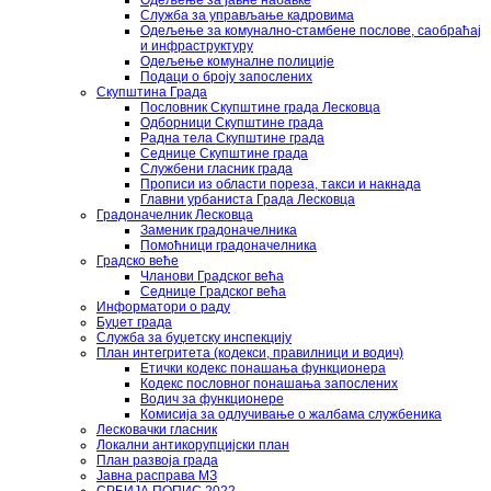
Одељење за јавне набавке
Служба за управљање кадровима
Одељење за комунално-стамбене послове, саобраћај
и инфраструктуру
Одељење комуналне полиције
Подаци о броју запослених
Скупштина Града
Пословник Скупштине града Лесковца
Одборници Скупштине града
Радна тела Скупштине града
Седнице Скупштине града
Службени гласник града
Прописи из области пореза, такси и накнада
Главни урбаниста Града Лесковца
Градоначелник Лесковца
Заменик градоначелника
Помоћници градоначелника
Градско веће
Чланови Градског већа
Седнице Градског већа
Информатори о раду
Буџет града
Служба за буџетску инспекцију
План интегритета (кодекси, правилници и водич)
Етички кодекс понашања функционера
Кодекс пословног понашања запослених
Водич за функционере
Комисија за одлучивање о жалбама службеника
Лесковачки гласник
Локални антикорупцијски план
План развоја града
Јавна расправа МЗ