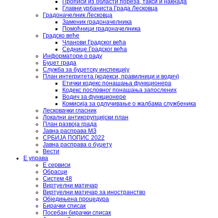
Прописи из области пореза, такси и накнада
Главни урбаниста Града Лесковца
Градоначелник Лесковца
Заменик градоначелника
Помоћници градоначелника
Градско веће
Чланови Градског већа
Седнице Градског већа
Информатори о раду
Буџет града
Служба за буџетску инспекцију
План интегритета (кодекси, правилници и водич)
Етички кодекс понашања функционера
Кодекс пословног понашања запослених
Водич за функционере
Комисија за одлучивање о жалбама службеника
Лесковачки гласник
Локални антикорупцијски план
План развоја града
Јавна расправа МЗ
СРБИЈА ПОПИС 2022
Јавна расправа о буџету
Вести
Е управа
Е сервиси
Обрасци
Систем 48
Виртуелни матичар
Виртуелни матичар за иностранство
Обједињена процедура
Бирачки списак
Посебан бирачки списак