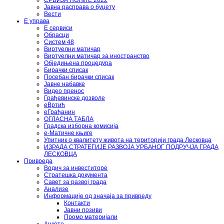
СРБИЈА ПОПИС 2022
Јавна расправа о буџету
Вести
Е управа
Е сервиси
Обрасци
Систем 48
Виртуелни матичар
Виртуелни матичар за иностранство
Обједињена процедура
Бирачки списак
Посебан бирачки списак
Јавне набавке
Видео пренос
Грађевинске дозволе
еВртић
еГрађанин
ОГЛАСНА ТАБЛА
Градска изборна комисија
е-Матичне књиге
Упитник о квалитету живота на територији града Лесковца
ИЗРАДА СТРАТЕГИЈЕ РАЗВОЈА УРБАНОГ ПОДРУЧЈА ГРАДА
ЛЕСКОВЦА
Привреда
Водич за инвеститоре
Стратешка документа
Савет за развој града
Анализе
Информације од значаја за привреду
Контакти
Јавни позиви
Промо материјали