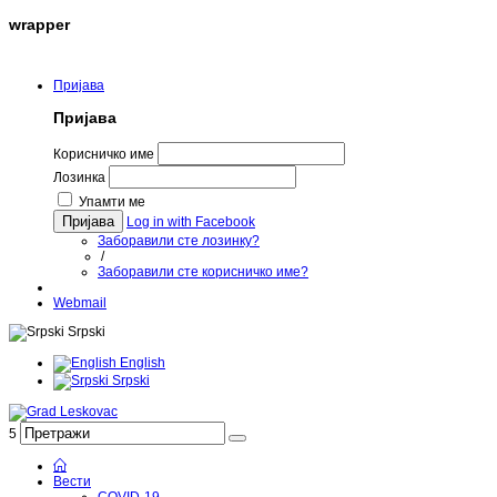
wrapper
Четвртак, 6.08.2026.
Пријава
Пријава
Корисничко име
Лозинка
Упамти ме
Пријава
Log in with Facebook
Заборавили сте лозинку?
/
Заборавили сте корисничко име?
Webmail
Srpski
English
Srpski
5
Вести